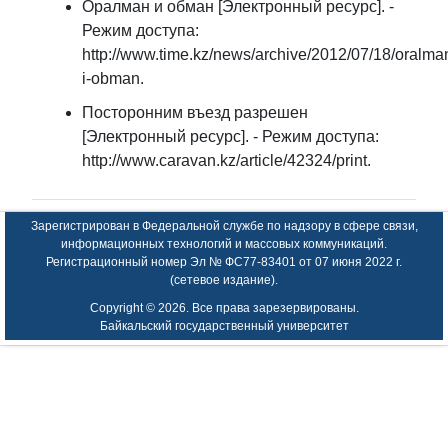
Оралман и обман [Электронный ресурс]. -
Режим доступа:
http://www.time.kz/news/archive/2012/07/18/oralma
i-obman.
Посторонним въезд разрешен
[Электронный ресурс]. - Режим доступа:
http://www.caravan.kz/article/42324/print.
Зарегистрирован в Федеральной службе по надзору в сфере связи,
информационных технологий и массовых коммуникаций.
Регистрационный номер Эл № ФС77-83401 от 07 июня 2022 г.
(сетевое издание).
Copyright ©
2026. Все права зарезервированы.
Байкальский государственный университет