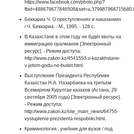
https://www.facebook.com/photo.php?
fbid=488679677846508&set=a.379987968715680.
Беккариа Ч. О преступлениях и наказаниях
/ Ч. Беккариа. - М., 1995. - 128 с.
В Казахстане в этом году не будет квоты на
иммиграцию оралманов [Электронный
ресурс]. - Режим доступа:
http://www.zakon.kz/4541553-v-kazakhstane-
v-jetom-godu-ne-budet.html.
Выступление Президента Республики
Казахстан Н.А. Назарбаева на третьем
Всемирном Курултае казахов (Астана, 29
сентября 2005 года) [Электронный ресурс].
- Режим доступа:
http://www.zakon.kz/site_main_news/64755-
vystuplenie-prezidenta-respubliki.html.
Криминология : учебник для вузов / под