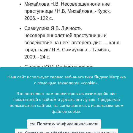
Михайлова Н.В. Несовершеннолетние
преступницы / Н.В. Михайлова. - Курск,
2006. - 122 с.
Самиулина Я.В. Личность
несовершеннолетней преступницы и
воздействие на нее : автореф. дис. … канд.
юрид. наук / Я.В. Самиулина. - Тамбов,
2009. - 24 с.
Степура Ю.И. Информационно-
аналитическая работа следователя в
Наш сайт использует сервис веб-аналитики Яндекс Метрика
предупреждении преступлений / Ю.И.
с помощью технологии «cookie».
Степура // Административное и
Это позволяет нам анализировать взаимодействие
муниципальное право. - 2011. - № 2. - С.
посетителей с сайтом и делать его лучше. Продолжая
56-61.
пользоваться сайтом, вы соглашаетесь с использованием
файлов cookie.
Зарегистрирован в Федеральной службе по надзору в сфере связи,
см. Политику конфиденциальности
информационных технологий и массовых коммуникаций.
Регистрационный номер Эл № ФС77-83401 от 07 июня 2022 г.