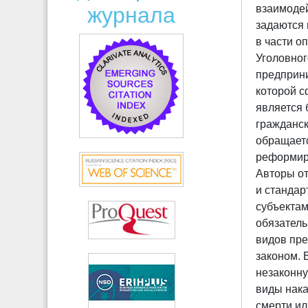
журнала
взаимодей
задаются 
в части о
Уголовног
предприни
которой с
является 
гражданск
обращаетс
реформиро
Авторы от
и станда
субъектам
обязатель
видов пре
законом. 
незаконну
виды нака
смерти ил