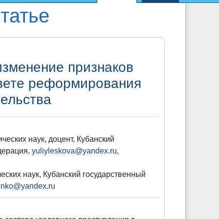
татье
изменение признаков
свете реформирования
тельства
ческих наук, доцент, Кубанский
едерация,
yuliyleskova@yandex.ru
,
еских наук, Кубанский государственный
enko@yandex.ru