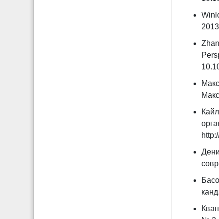
Winl
2013.
Zhang
Persp
10.1
Макс
Макс
Кайл
орга
http
Дени
совр
Басо
канд.
Кван