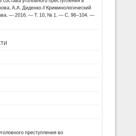
 состава уголовного преступления в
ова, А.А. Диденко // Криминологический
ва. — 2016. — Т. 10, № 1. — С. 96–104. —
СТИ
уголовного преступления во