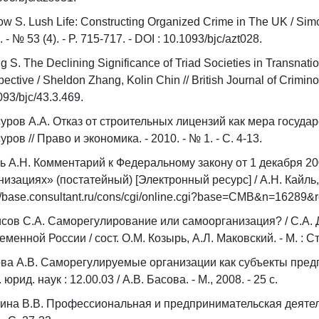
ow S. Lush Life: Constructing Organized Crime in The UK / Simon
 - № 53 (4). - P. 715-717. - DOI : 10.1093/bjc/azt028.
 S. The Declining Significance of Triad Societies in Transnationa
ective / Sheldon Zhang, Kolin Chin // British Journal of Criminol
093/bjc/43.3.469.
уров А.А. Отказ от строительных лицензий как мера государ
уров // Право и экономика. - 2010. - № 1. - C. 4-13.
ь А.Н. Комментарий к Федеральному закону от 1 декабря 2
низациях» (постатейный) [Электронный ресурс] / А.Н. Кайль,
://base.consultant.ru/cons/cgi/online.cgi?base=CMB&n=16289&
сов С.А. Саморегулирование или самоорганизация? / С.А. 
еменной России / сост. О.М. Козырь, А.Л. Маковский. - М. : Ста
ва А.В. Саморегулируемые организации как субъекты предпр
 юрид. наук : 12.00.03 / А.В. Басова. - М., 2008. - 25 с.
ина В.В. Профессиональная и предпринимательская деятельно