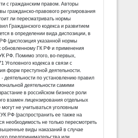
сти с гражданским правом. Авторы
овы гражданско-правового регулирования
стоит ли пересматривать нормы
вил Гражданского кодекса и развитием
тся в определении вида диспозиции, в
 РФ (диспозиция указанной нормы
к обновленному ГК РФ и применения
К РФ. Помимо этого, во-первых,
1 Уголовного кодекса в связи с
ия форм преступной деятельности.
 - деятельности по установлению правил
иональной деятельности самими
зрастание в российском бизнесе роли
ого взамен лицензирования отдельных
 могут не учитываться уголовным
 УК РФ (распространить ее также на
ся необходимость не только пересмотреть
повышенные виды наказаний в случае
ного предпринимательства или