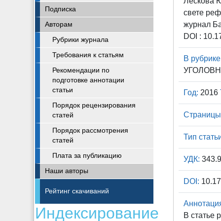
Лескова Ю
Подписка
свете реф
журнал Ба
Авторам
DOI : 10.
Рубрики журнала
Требования к статьям
В рубрике
УГОЛОВН
Рекомендации по
подготовке аннотации
статьи
Год:
2016
Порядок рецензирования
Страницы
статей
Порядок рассмотрения
Тип статьи
статей
Плата за публикацию
УДК:
343.9
Наши авторы
DOI:
10.17
Рейтинг скачиваний
Аннотаци
Индексирование
В статье 