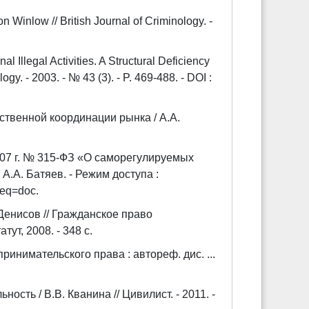
 Winlow // British Journal of Criminology. -
l Illegal Activities. A Structural Deficiency
ogy. - 2003. - № 43 (3). - P. 469-488. - DOI :
ственной координации рынка / А.А.
007 г. № 315-ФЗ «О саморегулируемых
 А.А. Батяев. - Режим доступа :
req=doc.
Денисов // Гражданское право
тут, 2008. - 348 с.
инимательского права : автореф. дис. ...
сть / В.В. Кванина // Цивилист. - 2011. -