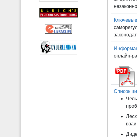
незаконно
Ключевые
саморегул
законодат
Информаци
онлайн-ра
Список ци
Челы
проб
Леск
взаи
Диде