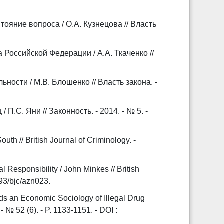
ояние вопроса / О.А. Кузнецова // Власть
Российской Федерации / А.А. Ткаченко //
ости / М.В. Блошенко // Власть закона. -
.С. Яни // Законность. - 2014. - № 5. -
th // British Journal of Criminology. -
l Responsibility / John Minkes // British
093/bjc/azn023.
ds an Economic Sociology of Illegal Drug
- № 52 (6). - P. 1133-1151. - DOI :