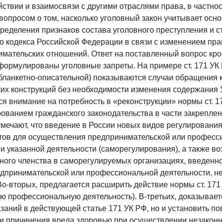
ствии и взаимосвязи с другими отраслями права, в частно
вопросом о том, насколько уголовный закон учитывает осн
пределения признаков состава уголовного преступления и 
о кодекса Российской Федерации в связи с изменением пра
мательских отношений. Ответ на поставленный вопрос крое
формулированы уголовные запреты. На примере ст. 171 УК
бланкетно-описательной) показываются случаи обращения 
их конструкций без необходимости изменения содержания У
я внимание на потребность в «реконструкции» нормы ст. 17
ванием гражданского законодательства в части закреплен
мечают, что введение в России новых видов регулирования
ртов для осуществления предпринимательской или професс
и указанной деятельности (саморегулирования), а также во
ного членства в саморегулируемых организациях, введенн
дпринимательской или профессиональной деятельности, не
Во-вторых, предлагается расширить действие нормы ст. 171
ю профессиональную деятельность). В-третьих, доказывает
заний в действующей статье 171 УК РФ, но и установить 
и причинения вреда здоровью при осуществлении незакон