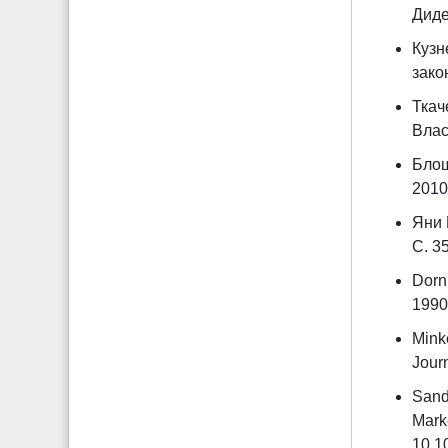
Диде
Кузн
закон
Ткач
Власт
Блош
2010.
Яни 
С. 3
Dorn
1990.
Minke
Journ
Sand
Marke
10.1