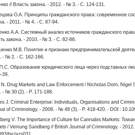
нко // Власть закона. - 2012. - № 3. - С. 124-131.
ецова О.А. Принципы гражданского права: современное сост
а. - 2011. - № 4. - С. 87-94.
енко А.А. Системный анализ источников гражданского права 
ь закона. - 2010. - № 3. - С. 82-88.
енко М.В. Понятие и признаки предпринимательской деятельн
 - № 2. - С. 162-166.
П.С. Образование юридического лица через подставных лиц / П
5-39.
 N. Drug Markets аnd Law Enforcement / Nicholas Dorn, Nigel Sou
 - № 30 (2). - P. 171-188.
s J. Criminal Enterprise: Individuals, Organisations and Crimina
al of Criminology. - 2008. - № 48 (3). - P. 418-420. - DOI : 10.1
berg V. The Importance of Culture for Cannabis Markets: Towar
ts / Veinung Sandberg // British Journal of Criminology. - 2012. 
093/bjc/azs031.