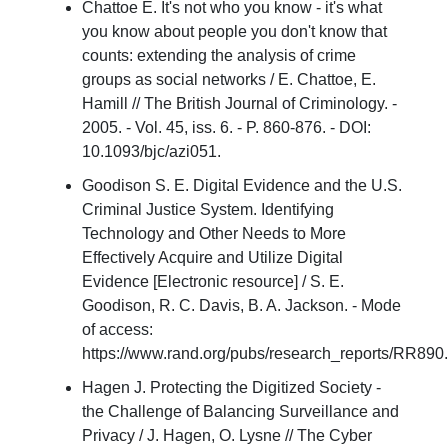
Chattoe E. It's not who you know - it's what
you know about people you don't know that
counts: extending the analysis of crime
groups as social networks / E. Chattoe, E.
Hamill // The British Journal of Criminology. -
2005. - Vol. 45, iss. 6. - P. 860-876. - DOI:
10.1093/bjc/azi051.
Goodison S. E. Digital Evidence and the U.S.
Criminal Justice System. Identifying
Technology and Other Needs to More
Effectively Acquire and Utilize Digital
Evidence [Electronic resource] / S. E.
Goodison, R. C. Davis, B. A. Jackson. - Mode
of access:
https://www.rand.org/pubs/research_reports/RR890.
Hagen J. Protecting the Digitized Society -
the Challenge of Balancing Surveillance and
Privacy / J. Hagen, O. Lysne // The Cyber