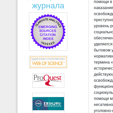
помощи в 
журнала
наказание
освобожд
преступно
уровень р
социально
обеспече
уделяется
бытовом у
нормативн
термина 
историче
действую
освобожд
функциони
социокул
помощи м
негативно
уголовно-