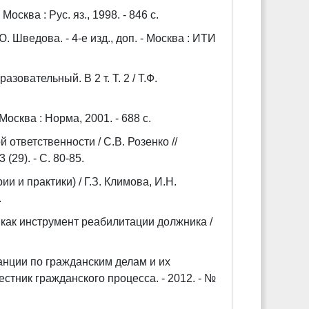
сква : Рус. яз., 1998. - 846 с.
 Шведова. - 4-е изд., доп. - Москва : ИТИ
овательный. В 2 т. Т. 2 / Т.Ф.
Москва : Норма, 2001. - 688 с.
ответственности / С.В. Розенко //
(29). - С. 80-85.
и и практики) / Г.З. Климова, И.Н.
.
 как инструмент реабилитации должника /
анции по гражданским делам и их
стник гражданского процесса. - 2012. - №