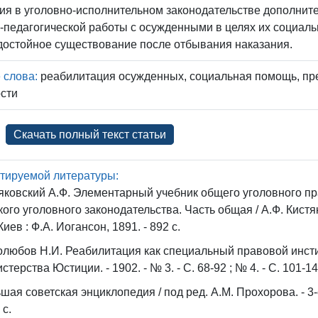
я в уголовно-исполнительном законодательстве дополнит
-педагогической работы с осужденными в целях их социаль
достойное существование после отбывания наказания.
 слова:
реабилитация осужденных, социальная помощь, пр
ости
Скачать полный текст статьи
тируемой литературы:
яковский А.Ф. Элементарный учебник общего уголовного п
кого уголовного законодательства. Часть общая / А.Ф. Кистяко
 Киев : Ф.А. Иогансон, 1891. - 892 c.
любов Н.И. Реабилитация как специальный правовой инстит
стерства Юстиции. - 1902. - № 3. - С. 68-92 ; № 4. - С. 101-14
шая советская энциклопедия / под ред. А.М. Прохорова. - 3-е и
 с.