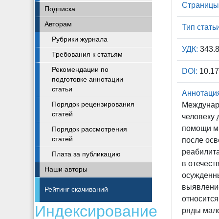
Страницы
Подписка
Авторам
Тип статьи
Рубрики журнала
УДК:
343.
Требования к статьям
Рекомендации по
DOI:
10.17
подготовке аннотации
статьи
Аннотаци
Порядок рецензирования
Междунар
статей
человеку 
помощи м
Порядок рассмотрения
статей
после осв
реабилита
Плата за публикацию
в отечест
Наши авторы
осужденн
выявление
Рейтинг скачиваний
относится
Индексирование
ряды мало