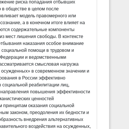
нижение риска попадания отбывших
 в обществе в целом после
овливает модель правомерного или
ознание, а в конечном итоге влияет на
руются содержательные компоненты
з мест лишения свободы. В контексте
отбывания наказания особое внимание
е социальной помощи в трудовом и
й Федерации и ведомственными
ассматривается смысловая нагрузка
 осужденных» в современном значении и
рования в России эффективно
 социальной реабилитации лиц,
 направления повышения эффективности
манистических ценностей
м принципам оказания социальной
ым законом, преодоления их бедности и
ообразность внедрения альтернативных
авительного воздействия на осужденных,