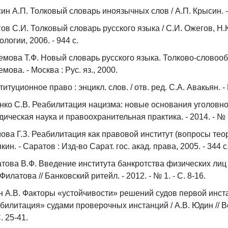
ин А.П. Толковый словарь иноязычных слов / А.П. Крысин. - Мо
ов С.И. Толковый словарь русского языка / С.И. Ожегов, Н.Ю.
ологии, 2006. - 944 с.
мова Т.Ф. Новый словарь русского языка. Толково-словообраз
мова. - Москва : Рус. яз., 2000.
титуционное право : энцикл. слов. / отв. ред. С.А. Авакьян. - 
нко С.В. Реабилитация нацизма: новые основания уголовной 
ическая наука и правоохранительная практика. - 2014. - № 3 
ова Г.З. Реабилитация как правовой институт (вопросы теори
кин. - Саратов : Изд-во Сарат. гос. акад. права, 2005. - 344 с
това В.Ф. Введение института банкротства физических лиц
 Филатова // Банковский ритейл. - 2012. - № 1. - С. 8-16.
 А.В. Факторы «устойчивости» решений судов первой инст
билитация» судами проверочных инстанций / А.В. Юдин // Ве
С. 25-41.