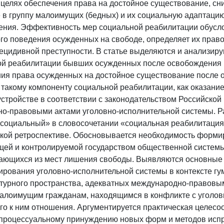
целях обеспечения права на достойное существование, с
 в группу малоимущих (бедных) и их социальную адаптацию
ения. Эффективность мер социальной реабилитации обусл
го поведения осужденных на свободе, определяет их правос
ецидивной преступности. В статье выделяются и анализи
й реабилитации бывших осужденных после освобождения и
ния права осужденных на достойное существование после 
 такому компоненту социальной реабилитации, как оказани
стройстве в соответствии с законодательством Российско
о-правовыми актами уголовно-исполнительной системы. Р
«социальный» в словосочетании «социальная реабилитация
ской ретроспективе. Обосновывается необходимость форми
щей и контролируемой государством общественной системы
ающихся из мест лишения свободы. Выявляются основные
рования уголовно-исполнительной системы в контексте гу
ьтурного пространства, адекватных международно-правовы
алоимущим гражданам, находящимся в конфликте с уголовн
го к ним отношения. Аргументируется практическая целес
процессуальному принуждению новых форм и методов испр