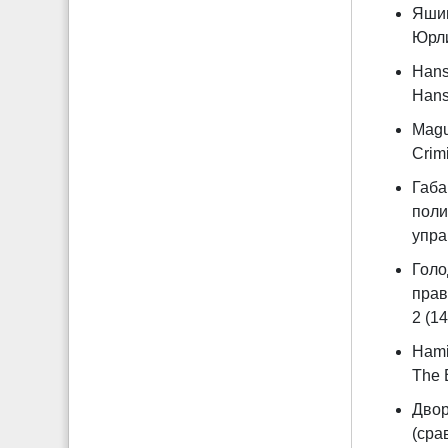
Яшин
Юрли
Hans
Hansl
Magu
Crimi
Габа
поли
управ
Голо
прав
2 (14
Hami
The B
Двор
(сра