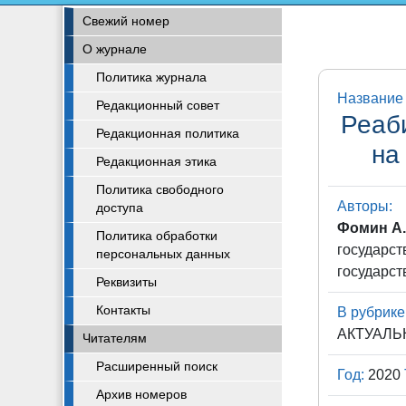
Свежий номер
О журнале
Политика журнала
Название 
Редакционный совет
Реаб
Редакционная политика
на
Редакционная этика
Политика свободного
Авторы:
доступа
Фомин А.
Политика обработки
государст
персональных данных
государст
Реквизиты
Контакты
В рубрике
АКТУАЛ
Читателям
Расширенный поиск
Год:
2020
Архив номеров