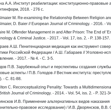
а А.А. Институт реабилитации: конституционно-правовые ас
тинформ, 2018. - 276 с.
lmaier M. Re-examining the Relationship Between Religion and
maier, D. Baier // European Journal of Criminology. - 2016. - Vol.
ire M. Offender Management in and After Prison: The End of 'End
nology & Criminal Justice. - 2017. - Vol. 17, iss. 2. - P. 138-157.
раев А.Ш. Пенитенциарная медиация как инструмент сове
тики Российской Федерации / А.Ш. Габараев // Уголовно-ис
ление. - 2017. - № 4. - С. 3-5.
дов П.В. Зарубежный опыт и перспективы создания службы
овые аспекты / П.В. Голодов // Вестник института: преступл
). - С. 81-88.
lton C. Reconceptualizing Penality: Towards a Multidimensional
ritish Journal of Criminology. - 2014. - Vol. 54, iss. 2. - P. 321-3
янсков И.В. Применение альтернативных видов наказания
внительно-правовое исследование) / И.В. Дворянсков, В.В. С