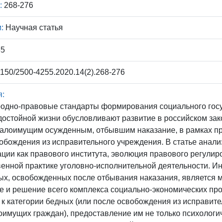
:
268-276
:
Научная статья
85
150/2500-4255.2020.14(2).268-276
я:
одно-правовые стандарты формирования социального госу
достойной жизни обусловливают развитие в российском зак
алоимущим осужденным, отбывшим наказание, в рамках пр
обождения из исправительного учреждения. В статье анал
ции как правового института, эволюция правового регули
венной практике уголовно-исполнительной деятельности. И
ых, освобожденных после отбывания наказания, является 
 и решение всего комплекса социально-экономических проб
 к категории бедных (или после освобождения из исправит
имущих граждан), предоставление им не только психологи