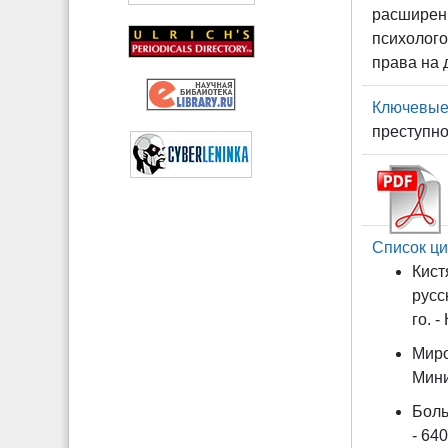
расширени
психолого
права на 
Ключевые
преступн
Список ци
Кист
русс
го. -
Миро
Мини
Боль
- 640