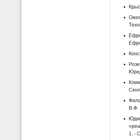
Крыс
Ожег
Техн
Ефре
Ефре
Конс
Розе
Юрид
Клим
Сеня
Фила
В.Ф.
Юдин
«реа
1. - 