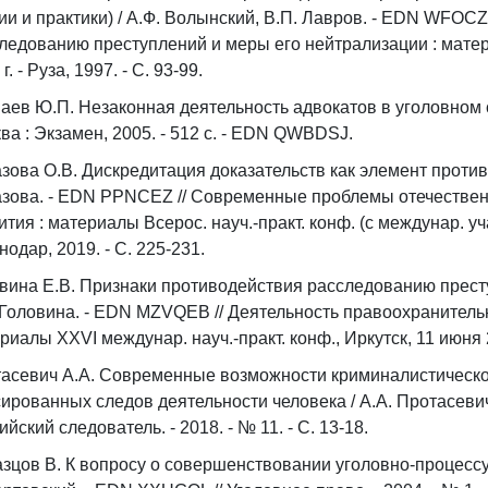
ии и практики) / А.Ф. Волынский, В.П. Лавров. - EDN WFOC
ледованию преступлений и меры его нейтрализации : материа
г. - Руза, 1997. - С. 93-99.
аев Ю.П. Незаконная деятельность адвокатов в уголовном с
ва : Экзамен, 2005. - 512 с. - EDN QWBDSJ.
зова О.В. Дискредитация доказательств как элемент проти
зова. - EDN PPNCEZ // Современные проблемы отечествен
ития : материалы Всерос. науч.-практ. конф. (с междунар. уча
нодар, 2019. - С. 225-231.
вина Е.В. Признаки противодействия расследованию прест
 Головина. - EDN MZVQEB // Деятельность правоохранитель
риалы XXVI междунар. науч.-практ. конф., Иркутск, 11 июня 202
асевич А.А. Современные возможности криминалистическо
ированных следов деятельности человека / А.А. Протасевич
ийский следователь. - 2018. - № 11. - С. 13-18.
зцов В. К вопросу о совершенствовании уголовно-процессу