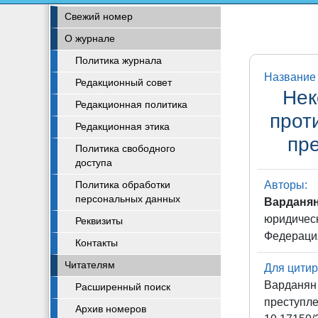
Свежий номер
О журнале
Политика журнала
Название 
Редакционный совет
Нек
Редакционная политика
прот
Редакционная этика
пр
Политика свободного
доступа
Авторы:
Политика обработки
персональных данных
Варданян
юридическ
Реквизиты
Федераци
Контакты
Читателям
Для цитир
Варданян
Расширенный поиск
преступле
Архив номеров