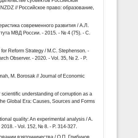
дательстве субъектов Российской
UNNZDZ // Российское право: образование,
еристика современного развития / А.Л.
а МВД России. - 2015. - № 4 (75). - С.
 for Reform Strategy / M.C. Stephenson. -
bserver. - 2020. - Vol. 35, № 2. - P.
mah, M. Borosak // Journal of Economic
 scientific understanding of corruption as a
n the Global Era: Causes, Sources and Forms
tional quality: An experimental analysis / A.
 2018. - Vol. 152, № 8. - P. 314-327.
вании взяточничества / О.П. Грибунов,