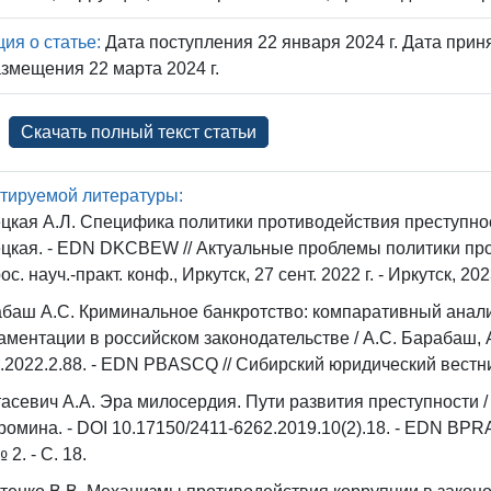
я о статье:
Дата поступления 22 января 2024 г. Дата приня
змещения 22 марта 2024 г.
Скачать полный текст статьи
тируемой литературы:
цкая А.Л. Специфика политики противодействия преступнос
цкая. - EDN DKCBEW // Актуальные проблемы политики про
с. науч.-практ. конф., Иркутск, 27 сент. 2022 г. - Иркутск, 2023
баш А.С. Криминальное банкротство: компаративный анал
аментации в российском законодательстве / А.С. Барабаш, А
.2022.2.88. - EDN PBASCQ // Сибирский юридический вестник. -
асевич А.А. Эра милосердия. Пути развития преступности / 
ромина. - DOI 10.17150/2411-6262.2019.10(2).18. - EDN BPRASG
 2. - С. 18.