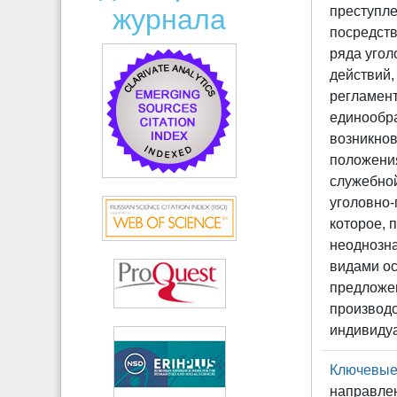
журнала
преступле
посредств
ряда угол
действий,
регламент
единообра
возникнов
положения
служебно
уголовно
которое, 
неоднозна
видами ос
предложе
производс
индивиду
Ключевые
направлен