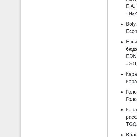
Е.А.
- № 4
Boly 
Econ
Евси
бюдж
EDN 
- 201
Кара
Кара
Голо
Голо
Кара
расс
TGQ
Волы