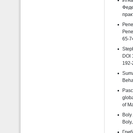
Игна
Феде
практ
Репе
Репе
65-7
Step
DOI 
192-
Suma
Behav
Pascu
glob
of Ma
Boly 
Boly,
Гриб