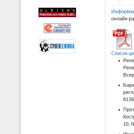
Информаци
онлайн-ра
Список ци
Репе
Репе
Всеро
Бара
регл
8136
Прот
Кост
10, №