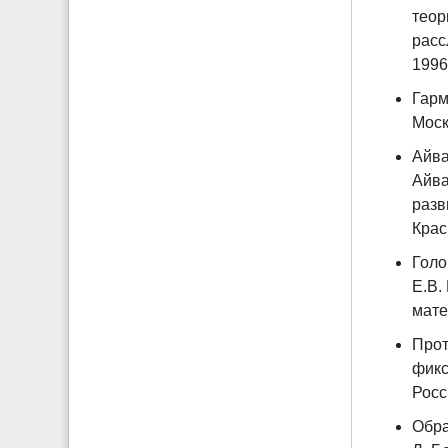
теор
расс
1996 
Гарм
Моск
Айва
Айва
разв
Крас
Голо
Е.В.
мате
Прот
фикс
Росс
Обра