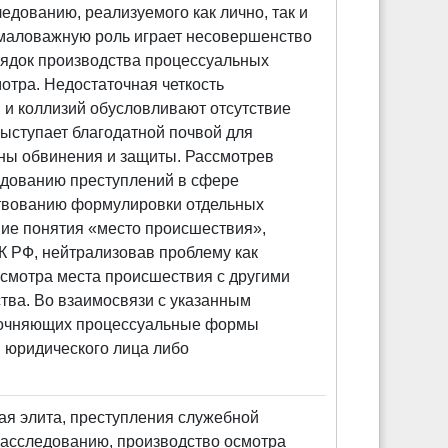
дованию, реализуемого как лично, так и
емаловажную роль играет несовершенство
рядок производства процессуальных
отра. Недостаточная четкость
 и коллизий обусловливают отсутствие
выступает благодатной почвой для
ны обвинения и защиты. Рассмотрев
ледованию преступлений в сфере
ствованию формулировки отдельных
ие понятия «место происшествия»,
ПК РФ, нейтрализовав проблему как
осмотра места происшествия с другими
ства. Во взаимосвязи с указанным
уточняющих процессуальные формы
 юридического лица либо
я элита, преступления служебной
расследованию, производство осмотра