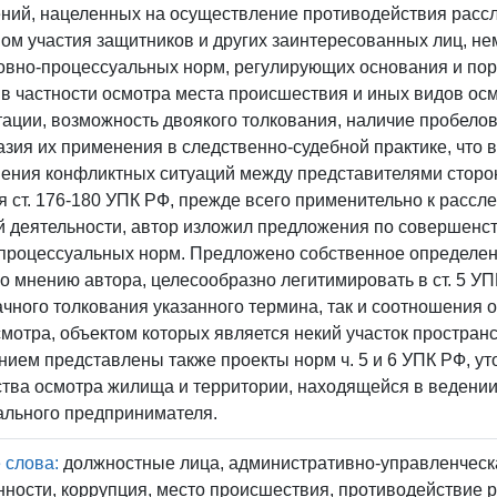
ний, нацеленных на осуществление противодействия рассле
ом участия защитников и других заинтересованных лиц, н
овно-процессуальных норм, регулирующих основания и по
 в частности осмотра места происшествия и иных видов осм
ации, возможность двоякого толкования, наличие пробелов
зия их применения в следственно-судебной практике, что 
ения конфликтных ситуаций между представителями сторо
 ст. 176-180 УПК РФ, прежде всего применительно к расс
й деятельности, автор изложил предложения по совершен
-процессуальных норм. Предложено собственное определен
по мнению автора, целесообразно легитимировать в ст. 5 У
чного толкования указанного термина, так и соотношения 
мотра, объектом которых является некий участок простран
нием представлены также проекты норм ч. 5 и 6 УПК РФ, 
тва осмотра жилища и территории, находящейся в ведении
ального предпринимателя.
 слова:
должностные лица, административно-управленческа
ности, коррупция, место происшествия, противодействие 