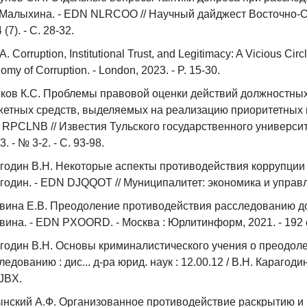
 Малыхина. - EDN NLRCOO // Научный дайджест Восточно-Си
 (7). - С. 28-32.
A. Corruption, Institutional Trust, and Legitimacy: A Vicious Circle
omy of Corruption. - London, 2023. - P. 15-30.
ков К.С. Проблемы правовой оценки действий должностны
етных средств, выделяемых на реализацию приоритетных на
RPCLNB // Известия Тульского государственного университ
3. - № 3-2. - С. 93-98.
годин В.Н. Некоторые аспекты противодействия коррупции 
годин. - EDN DJQQOT // Муниципалитет: экономика и управлени
вина Е.В. Преодоление противодействия расследованию до
вина. - EDN PXOORD. - Москва : Юрлитинформ, 2021. - 192 
годин В.Н. Основы криминалистического учения о преодол
ледованию : дис... д-ра юрид. наук : 12.00.12 / В.Н. Карагодин
JBX.
нский А.Ф. Организованное противодействие раскрытию и