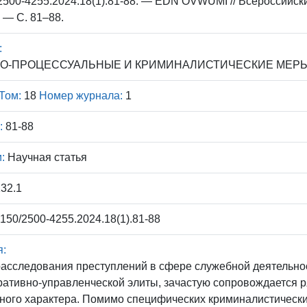
2500-4255.2024.18(1).81-88. — EDN OVWUMI // Всероссийск
. — С. 81–88.
:
О-ПРОЦЕССУАЛЬНЫЕ И КРИМИНАЛИСТИЧЕСКИЕ МЕР
Том:
18
Номер журнала:
1
:
81-88
:
Научная статья
32.1
150/2500-4255.2024.18(1).81-88
я:
расследования преступлений в сфере служебной деятельн
ативно-управленческой элиты, зачастую сопровождается р
ного характера. Помимо специфических криминалистическ