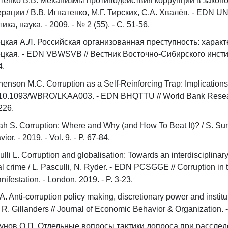
тенко В.В. Механизмы противодействия коррупции в законо
рации / В.В. Игнатенко, М.Г. Тирских, С.А. Хвалёв. - EDN 
ика, наука. - 2009. - № 2 (55). - С. 51-56.
цкая А.Л. Российская организованная преступность: характ
цкая. - EDN VBWSVB // Вестник Восточно-Сибирского институт
4.
henson M.C. Corruption as a Self-Reinforcing Trap: Implications
10.1093/WBRO/LKAA003. - EDN BHQTTU // World Bank Research O
226.
h S. Corruption: Where and Why (and How To Beat It)? / S. Su
ior. - 2019. - Vol. 9. - P. 67-84.
lli L. Corruption and globalisation: Towards an interdisciplinary
al crime / L. Pasculli, N. Ryder. - EDN PCSGGE // Corruption i
nifestation. - London, 2019. - P. 3-23.
A. Anti-corruption policy making, discretionary power and institu
 R. Gillanders // Journal of Economic Behavior & Organization. -
унов О.П. Отдельные вопросы тактики допроса при расследо