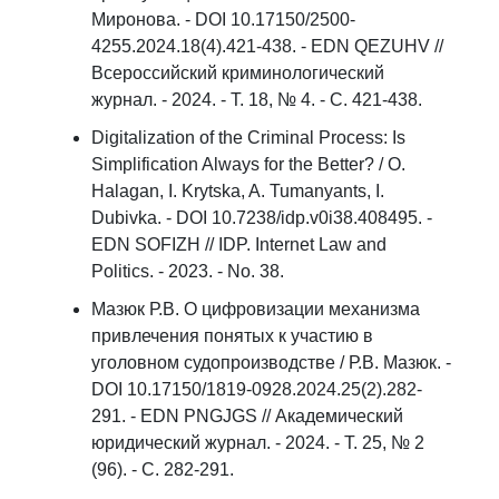
Миронова. - DOI 10.17150/2500-
4255.2024.18(4).421-438. - EDN QEZUHV //
Всероссийский криминологический
журнал. - 2024. - Т. 18, № 4. - С. 421-438.
Digitalization of the Criminal Process: Is
Simplification Always for the Better? / O.
Halagan, I. Krytska, A. Tumanyants, I.
Dubivka. - DOI 10.7238/idp.v0i38.408495. -
EDN SOFIZH // IDP. Internet Law and
Politics. - 2023. - No. 38.
Мазюк Р.В. О цифровизации механизма
привлечения понятых к участию в
уголовном судопроизводстве / Р.В. Мазюк. -
DOI 10.17150/1819-0928.2024.25(2).282-
291. - EDN PNGJGS // Академический
юридический журнал. - 2024. - Т. 25, № 2
(96). - С. 282-291.