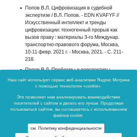
Попов В.Л. Цифровизация в судебной
экспертизе / В.Л. Попов. - EDN KVAFYF //
Искусственный интеллект и тренды
цифровизации: техногенный прорыв как
вызов праву : материалы 3-го Междунар.
транспортно-правового форума, Москва,
10-11 февр. 2021 г. - Москва, 2021. - С. 211-
218.
Попов В.Л. Проблемы и перспективы
использования нейросетевых технологий
Наш сайт использует сервис веб-аналитики Яндекс Метрика
при производстве судебных экспертиз в
с помощью технологии «cookie».
транспортной сфере / В.Л. Попов. - EDN
Это позволяет нам анализировать взаимодействие
MSZQWS // Транспортное право и
посетителей с сайтом и делать его лучше. Продолжая
безопасность. - 2020. - № 3 (35). - С. 65-75.
пользоваться сайтом, вы соглашаетесь с использованием
файлов cookie.
Зарегистрирован в Федеральной службе по надзору в сфере связи,
см. Политику конфиденциальности
информационных технологий и массовых коммуникаций.