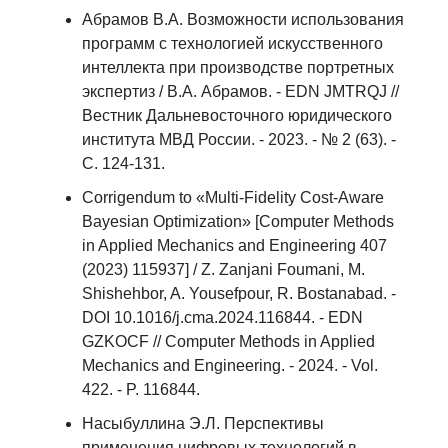
Абрамов В.А. Возможности использования
программ с технологией искусственного
интеллекта при производстве портретных
экспертиз / В.А. Абрамов. - EDN JMTRQJ //
Вестник Дальневосточного юридического
института МВД России. - 2023. - № 2 (63). -
С. 124-131.
Corrigendum to «Multi-Fidelity Cost-Aware
Bayesian Optimization» [Computer Methods
in Applied Mechanics and Engineering 407
(2023) 115937] / Z. Zanjani Foumani, M.
Shishehbor, A. Yousefpour, R. Bostanabad. -
DOI 10.1016/j.cma.2024.116844. - EDN
GZKOCF // Computer Methods in Applied
Mechanics and Engineering. - 2024. - Vol.
422. - P. 116844.
Насыбуллина Э.Л. Перспективы
применения цифровых технологий в