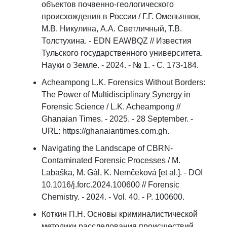
объектов почвенно-геологического
происхождения в России / Г.Г. Омельянюк,
М.В. Никулина, А.А. Светличный, Т.В.
Толстухина. - EDN EAWBQZ // Известия
Тульского государственного университета.
Науки о Земле. - 2024. - № 1. - С. 173-184.
Acheampong L.K. Forensics Without Borders:
The Power of Multidisciplinary Synergy in
Forensic Science / L.K. Acheampong //
Ghanaian Times. - 2025. - 28 September. -
URL: https://ghanaiantimes.com.gh.
Navigating the Landscape of CBRN-
Contaminated Forensic Processes / M.
Labaška, M. Gál, K. Nemčeková [et al.]. - DOI
10.1016/j.forc.2024.100600 // Forensic
Chemistry. - 2024. - Vol. 40. - P. 100600.
Коткин П.Н. Основы криминалистической
методики расследования происшествий,