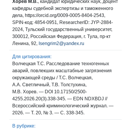
Хорев М.В.
, кандидат юридических наук, доцент
кафедры судебной экспертизы и таможенного
дела, https://orcid.org/0009-0005-8404-2543,
SPIN-код: 4854-0951, ResearcherID: JYP-2884-
2024, Тульский государственный университет,
300012, Российская Федерация, г. Тула, пр-кт
Ленина, 92,
Isengrim2@yandex.ru
Для цитирования:
Волчецкая Т.С. Расследование техногенных
аварий, повлекших масштабные загрязнения
окружающей среды / Т.С. Волчецкая,
А.А. Светличный, Т.В. Толстухина,
М.В. Хорев. — DOI 10.17150/2500-
4255.2026.20(3).338-345. — EDN NDXBDJ //
Всероссийский криминологический журнал. —
2026. — Т. 20, № 3. — С. 338-345.
В рубрике: