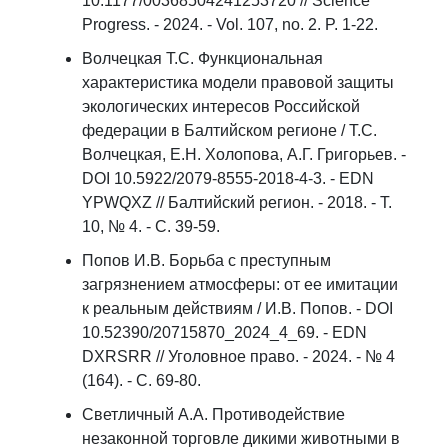
10.1177/00368504241253720 // Science
Progress. - 2024. - Vol. 107, no. 2. P. 1-22.
Волчецкая Т.С. Функциональная
характеристика модели правовой защиты
экологических интересов Российской
федерации в Балтийском регионе / Т.С.
Волчецкая, Е.Н. Холопова, А.Г. Григорьев. -
DOI 10.5922/2079-8555-2018-4-3. - EDN
YPWQXZ // Балтийский регион. - 2018. - Т.
10, № 4. - С. 39-59.
Попов И.В. Борьба с преступным
загрязнением атмосферы: от ее имитации
к реальным действиям / И.В. Попов. - DOI
10.52390/20715870_2024_4_69. - EDN
DXRSRR // Уголовное право. - 2024. - № 4
(164). - С. 69-80.
Светличный А.А. Противодействие
незаконной торговле дикими животными в