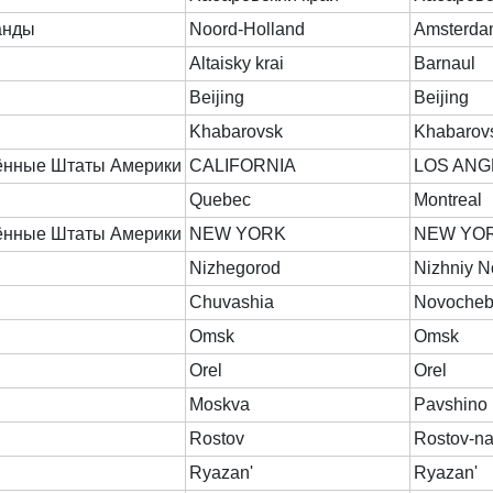
анды
Noord-Holland
Amsterd
Altaisky krai
Barnaul
Beijing
Beijing
Khabarovsk
Khabarov
ённые Штаты Америки
CALIFORNIA
LOS ANG
Quebec
Montreal
ённые Штаты Америки
NEW YORK
NEW YOR
Nizhegorod
Nizhniy 
Chuvashia
Novocheb
Omsk
Omsk
Orel
Orel
Moskva
Pavshino
Rostov
Rostov-n
Ryazan'
Ryazan'