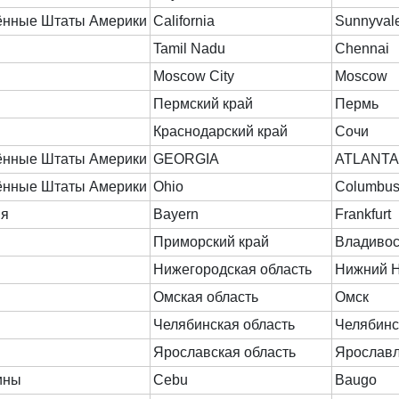
ённые Штаты Америки
California
Sunnyval
Tamil Nadu
Chennai
Moscow City
Moscow
Пермский край
Пермь
Краснодарский край
Сочи
ённые Штаты Америки
GEORGIA
ATLANT
ённые Штаты Америки
Ohio
Columbu
ия
Bayern
Frankfurt
Приморский край
Владивос
Нижегородская область
Нижний 
Омская область
Омск
Челябинская область
Челябинс
Ярославская область
Ярослав
ины
Cebu
Baugo