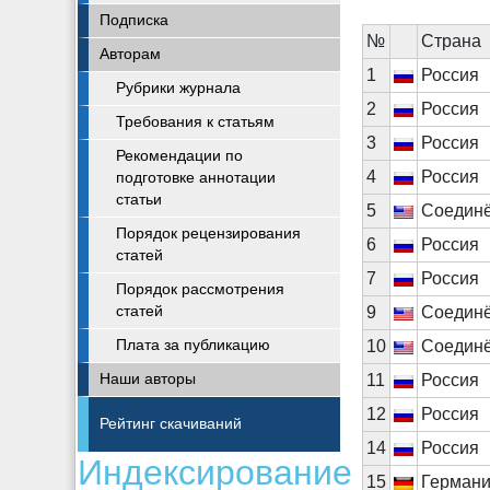
Подписка
№
Cтрана
Авторам
1
Россия
Рубрики журнала
2
Россия
Требования к статьям
3
Россия
Рекомендации по
4
Россия
подготовке аннотации
статьи
5
Соедин
Порядок рецензирования
6
Россия
статей
7
Россия
Порядок рассмотрения
статей
9
Соедин
Плата за публикацию
10
Соедин
Наши авторы
11
Россия
12
Россия
Рейтинг скачиваний
14
Россия
Индексирование
15
Герман