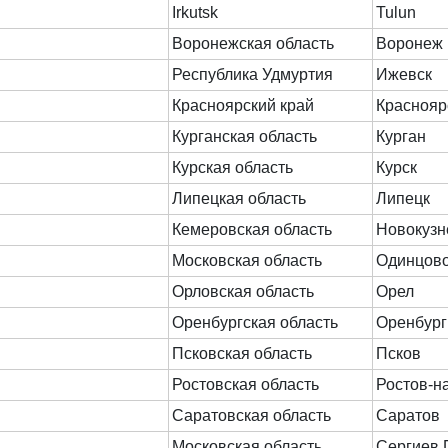
Irkutsk
Tulun
Воронежская область
Воронеж
Республика Удмуртия
Ижевск
Красноярский край
Краснояр
Курганская область
Курган
Курская область
Курск
Липецкая область
Липецк
Кемеровская область
Новокузн
Московская область
Одинцов
Орловская область
Орел
Оренбургская область
Оренбург
Псковская область
Псков
Ростовская область
Ростов-н
Саратовская область
Саратов
Московская область
Сергиев 