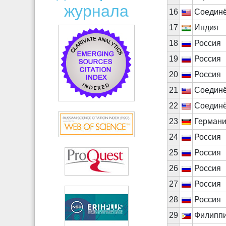
журнала
16
Соедин
17
Индия
18
Россия
19
Россия
20
Россия
21
Соедин
22
Соедин
23
Герман
24
Россия
25
Россия
26
Россия
27
Россия
28
Россия
29
Филипп