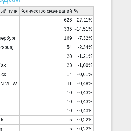
ый пунк
Количество скачиваний
%
626
~27,11%
335
~14,51%
тербург
169
~7,32%
ersburg
54
~2,34%
28
~1,21%
'sk
23
~1,00%
ьск
14
~0,61%
N VIEW
11
~0,48%
10
~0,43%
10
~0,43%
10
~0,43%
sk
5
~0,22%
g
5
~0,22%