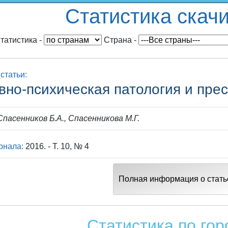
Статистика скач
татистика
-
Cтрана
-
статьи:
вно-психическая патология и пре
пасенников Б.А., Спасенникова М.Г.
рнала:
2016. - Т. 10, № 4
Полная информация о стать
Статистика по го