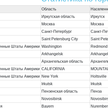
Область
Населенн
Иркутская область
Иркутск
Москва
Москва
Санкт-Петербург
Санкт-Пе
Saint Petersburg City
Saint Pet
ённые Штаты Америки
Washington
Redmond
Arkhangelsk
Arkhangel
Архангельская область
Архангел
ённые Штаты Америки
CALIFORNIA
MOUNTAI
ённые Штаты Америки
New York
Holtsville
Irkutsk
Irkutsk
Пензенская область
Пенза
Novosibirsk
Novosibir
ия
Bayern
Nurember