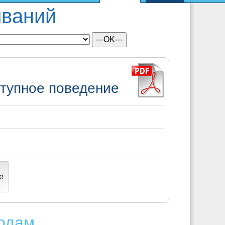
иваний
ступное поведение
е
родам