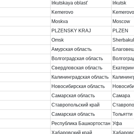
Irkutskaya oblast'
Irkutsk
Kemerovo
Kemerov
Moskva
Moscow
PLZENSKY KRAJ
PLZEN
Omsk
Sherbakul
Амурская область
Благове
Волгоградская область
Волгогра
Свердловская область
Екатерин
Калининградская область
Калининг
Новосибирская область
Новосиби
Самарская область
Самара
Ставропольский край
Ставроп
Самарская область
Тольятти
Республика Башкортостан
Уфа
Хабаровский край
Хабаровс