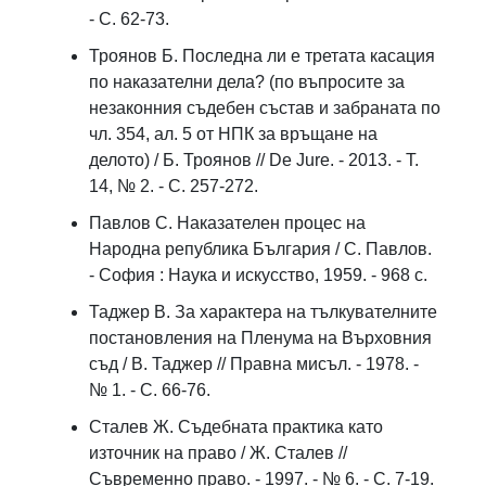
- С. 62-73.
Троянов Б. Последна ли е третата касация
по наказателни дела? (по въпросите за
незаконния съдебен състав и забраната по
чл. 354, ал. 5 от НПК за връщане на
делото) / Б. Троянов // De Jure. - 2013. - Т.
14, № 2. - С. 257-272.
Павлов С. Наказателен процес на
Народна република България / С. Павлов.
- София : Наука и искусство, 1959. - 968 c.
Таджер В. За характера на тълкувателните
постановления на Пленума на Върховния
съд / В. Таджер // Правна мисъл. - 1978. -
№ 1. - С. 66-76.
Сталев Ж. Съдебната практика като
източник на право / Ж. Сталев //
Съвременно право. - 1997. - № 6. - С. 7-19.