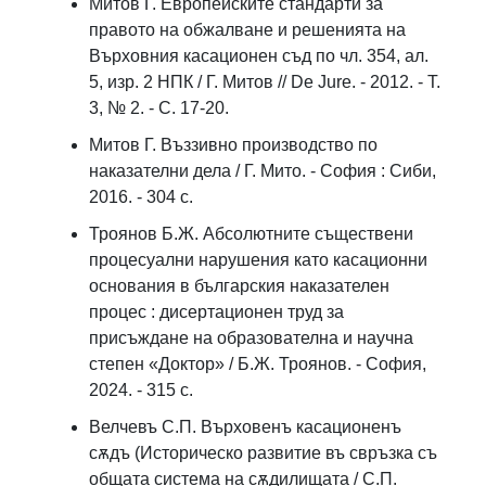
Митов Г. Европейските стандарти за
правото на обжалване и решенията на
Върховния касационен съд по чл. 354, ал.
5, изр. 2 НПК / Г. Митов // De Jure. - 2012. - Т.
3, № 2. - С. 17-20.
Митов Г. Въззивно производство по
наказателни дела / Г. Мито. - София : Сиби,
2016. - 304 c.
Троянов Б.Ж. Абсолютните съществени
процесуални нарушения като касационни
основания в българския наказателен
процес : дисертационен труд за
присъждане на образователна и научна
степен «Доктор» / Б.Ж. Троянов. - София,
2024. - 315 с.
Велчевъ С.П. Върховенъ касационенъ
сѫдъ (Историческо развитие въ свръзка съ
общата система на сѫдилищата / С.П.