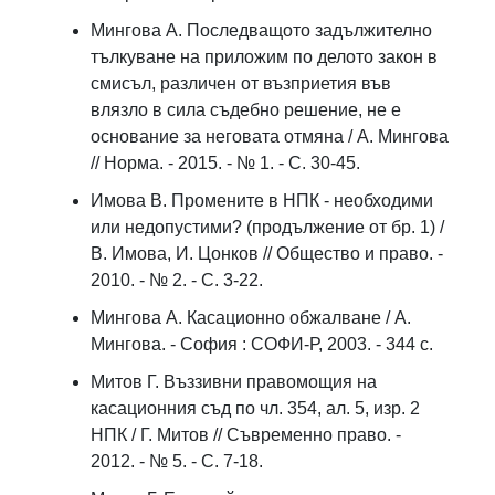
Мингова А. Последващото задължително
тълкуване на приложим по делото закон в
смисъл, различен от възприетия във
влязло в сила съдебно решение, не е
основание за неговата отмяна / А. Мингова
// Норма. - 2015. - № 1. - С. 30-45.
Имова В. Промените в НПК - необходими
или недопустими? (продължение от бр. 1) /
В. Имова, И. Цонков // Общество и право. -
2010. - № 2. - С. 3-22.
Мингова А. Касационно обжалване / А.
Мингова. - София : СОФИ-Р, 2003. - 344 с.
Митов Г. Въззивни правомощия на
касационния съд по чл. 354, ал. 5, изр. 2
НПК / Г. Митов // Съвременно право. -
2012. - № 5. - С. 7-18.