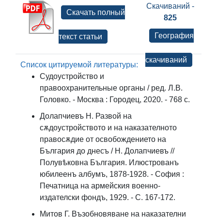
Скачиваний -
Скачать полный
825
География
текст статьи
скачиваний
Список цитируемой литературы:
Судоустройство и
правоохранительные органы / ред. Л.В.
Головко. - Москва : Городец, 2020. - 768 с.
Долапчиевъ Н. Развой на
сѫдоустройството и на наказателното
правосѫдие от освобождението на
България до днесъ / Н. Долапчиевъ //
Полувѣковна България. Илюстрованъ
юбилеенъ албумъ, 1878-1928. - София :
Печатница на армейския военно-
издателски фондъ, 1929. - С. 167-172.
Митов Г. Възобновяване на наказателни