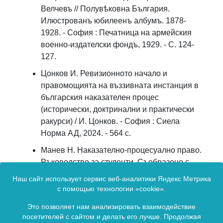
Велчевъ // Полувѣковна България.
Илюстрованъ юбилеенъ албумъ. 1878-
1928. - София : Печатница на армейския
военно-издателски фондъ, 1929. - С. 124-
127.
Цонков И. Ревизионното начало и
правомощията на въззивната инстанция в
българския наказателен процес
(исторически, доктринални и практически
ракурси) / И. Цонков. - София : Сиела
Норма АД, 2024. - 564 c.
Манев Н. Наказателно-процесуално право.
Ръководство за студенти. Съобразено с
новия НПК (обн., ДВ, бр. 86 от 2005 г.), в
Наш сайт использует сервис веб-аналитики Яндекс Метрика
сила от 29.04.2006 г. и третата поправка в
с помощью технологии «cookie».
Конституцията на РБългария (обн., ДВ, бр.
Это позволяет нам анализировать взаимодействие
27 от 2006 г.) / Н. Манев. - София : Ромина,
посетителей с сайтом и делать его лучше. Продолжая
2006. - 380 c.