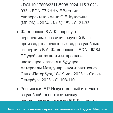
- DOI 10.17803/2311-5998.2024.115.3.021-
033. - EDN FZKHHN // Вестник
Университета имени О.Е. Кутафина
(МГЮА). - 2024. - № 3(115). - С. 21-33.
Жаворонков В.А. К вопросу о
перспективах развития научной базы
производства некоторых видов судебных
экспертиз / В.А. Жаворонков. - EDN LIIZBJ
// Судебная экспертиза: прошлое,
настоящее и взгляд в будущее :
материалы Междунар. науч.-практ. конф.,
Санкт-Петербург, 18-19 мая 2023 г. - Санкт-
Петербург, 2023. - С. 103-110.
Россинская Е.Р. Искусственный интеллект
в судебной экспертизе: между
инновациями и рисками / Е.Р. Россинская. -
EDN RPXYDY // Технологии XXI века в
Наш сайт использует сервис веб-аналитики Яндекс Метрика
юриспруденции : материалы седьмой