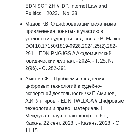
EDN SOFIZH // IDP. Internet Law and
Politics. - 2023. - No. 38.
Мазюк Р.В. О цифровизации механизма
привлечения понятых к участию в
уголовном судопроизводстве / Р.В. Мазюк. -
DOI 10.17150/1819-0928.2024.25(2).282-
291. - EDN PNGJGS // Академический
юридический журнал. - 2024. - Т. 25, №
2(96). - С. 282-291.
Аминев Ф.Г. Проблемы внедрения
цифровых технологий в судебно-
экспертной деятельности / Ф.Г. Аминев,
А.И. Янгиров. - EDN TWLDGA // Цифровые
технологии и право : материалы II
Междунар. науч.-практ. конф. : в 6 т.,
Казань, 22 сент. 2023 г. - Казань, 2023. - С.
11-15.