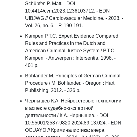
Schüpfer, P. Matt. - DOI
10.4414/cvm.2023.1236103712. - EDN
UIBJWG // Cardiovascular Medicine. - 2023. -
Vol. 26, no. 6. - P. 190-191.
Kampen P.T.C. Expert Evidence Compared:
Rules and Practices in the Dutch and
American Criminal Justice System / P.T.C.
Kampen. - Antwerpen : Intersentia, 1998. -
401 p.
Bohlander M. Principles of German Criminal
Procedure / M. Bohlander. - Oregon : Hart
Publishing, 2012. - 326 p.
Чернышев К.А. Нейросетевые технологии
в аспекте судебно-экспертной
деятельности / К.А. Чернышев. - DOI
10.55001/2587-9820.2024.89.13.024. - EDN
OCUAYO // Криминалистика: вчера,