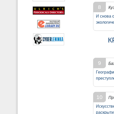
8
Ку
И снова 
экологич
К
9
Ба
Географи
преступл
10
Пр
Искусств
раскрыти