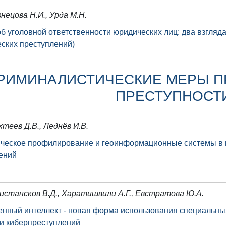
знецова Н.И., Урда М.Н.
об уголовной ответственности юридических лиц: два взгляд
еских преступлений)
РИМИНАЛИСТИЧЕСКИЕ МЕРЫ П
ПРЕСТУПНОСТ
хтеев Д.В., Леднёв И.В.
ческое профилирование и геоинформационные системы в 
ений
истансков В.Д., Харатишвили А.Г., Евстратова Ю.А.
енный интеллект - новая форма использования специальны
и киберпреступлений