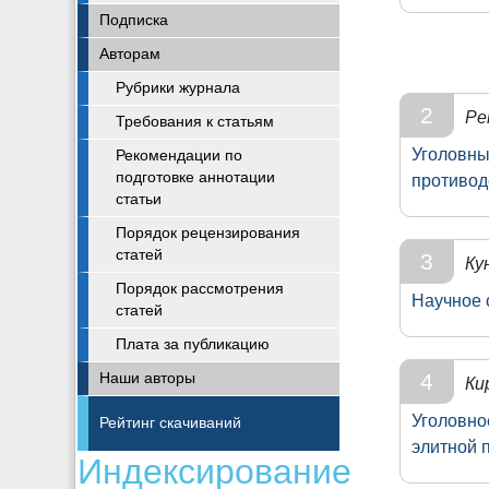
Подписка
Авторам
Рубрики журнала
2
Ре
Требования к статьям
Уголовны
Рекомендации по
подготовке аннотации
противод
статьи
Порядок рецензирования
статей
3
Ку
Порядок рассмотрения
Научное 
статей
Плата за публикацию
4
Наши авторы
Ки
Уголовно
Рейтинг скачиваний
элитной 
Индексирование