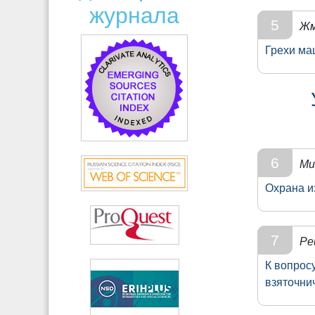
журнала
5
Жм
Грехи ма
6
Ми
Охрана и
7
Ре
К вопрос
взяточни