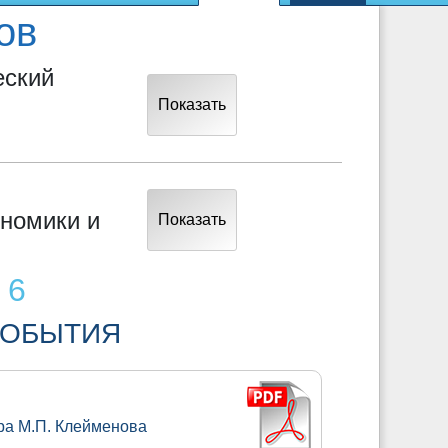
ов
еский
Показать
ономики и
Показать
 6
СОБЫТИЯ
ра М.П. Клейменова