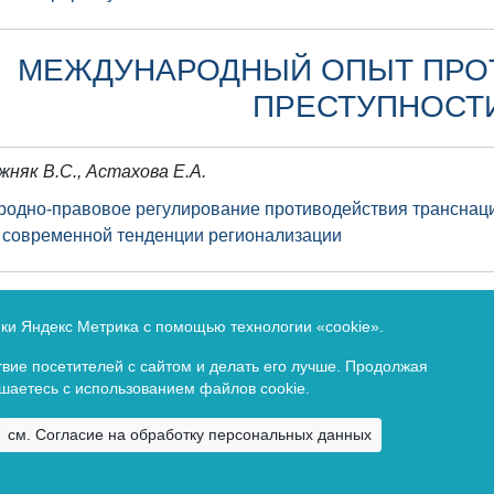
МЕЖДУНАРОДНЫЙ ОПЫТ ПРО
ПРЕСТУПНОСТ
жняк В.С., Астахова Е.А.
одно-правовое регулирование противодействия транснаци
 современной тенденции регионализации
 службе по надзору в сфере связи, информационных техно
ики Яндекс Метрика с помощью технологии «cookie».
ионный номер Эл № ФС77-83401 от 07 июня 2022 г. (сетевое
вие посетителей с сайтом и делать его лучше. Продолжая
ашаетесь с использованием файлов cookie.
Copyright ©
2026. Все права зарезервированы.
см. Согласие на обработку персональных данных
Байкальский государственный университет