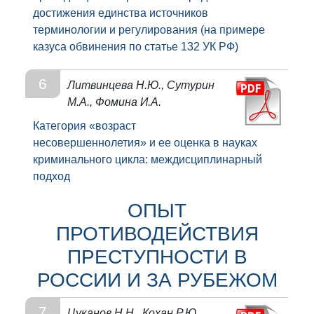
достижения единства источников
терминологии и регулирования (на примере
казуса обвинения по статье 132 УК РФ)
6
Литвинцева Н.Ю., Сутурин
М.А., Фомина И.А.
Категория «возраст
несовершеннолетия» и ее оценка в науках
криминального цикла: междисциплинарный
подход
ОПЫТ
ПРОТИВОДЕЙСТВИЯ
ПРЕСТУПНОСТИ В
РОССИИ И ЗА РУБЕЖОМ
7
Цуканов Н.Н., Кохан Р.Ю.