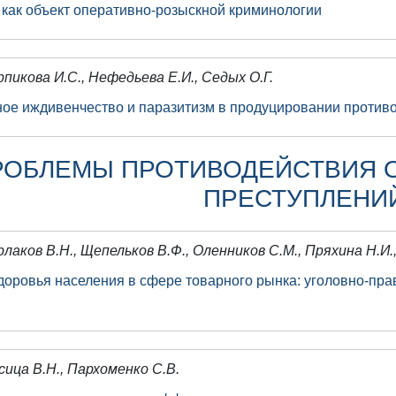
 как объект оперативно-розыскной криминологии
рпикова И.С., Нефедьева Е.И., Седых О.Г.
ое иждивенчество и паразитизм в продуцировании против
РОБЛЕМЫ ПРОТИВОДЕЙСТВИЯ 
ПРЕСТУПЛЕНИ
рлаков В.Н., Щепельков В.Ф., Оленников С.М., Пряхина Н.И
доровья населения в сфере товарного рынка: уголовно-пр
сица В.Н., Пархоменко С.В.