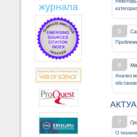
Некоторы
журнала
категори
5
Са
Проблемы
6
Ма
Анализ м
обстанов
АКТУ
7
Гр
О технич