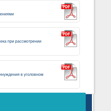
лениями
ека при рассмотрении
инуждения в уголовном
логий и массовых коммуникаций.
 издание).