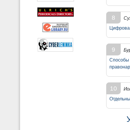
8
Су
Цифровая
9
Бу
Способы 
правона
10
Ио
Отдельны