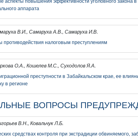
е аспекты повышения эффективности уголовного закона в 
ального аппарата
маруха В.И., Самаруха А.В., Самаруха И.В.
 противодействия налоговым преступлениям
ркова О.А., Кошелев М.С., Суходолов Я.А.
играционной преступности в Забайкальском крае, ее влиян
ку в регионе
АЛЬНЫЕ ВОПРОСЫ ПРЕДУПРЕЖ
игорьев В.Н., Ковальчук Л.Б.
еских средствах контроля при экстрадиции обвиняемого, з