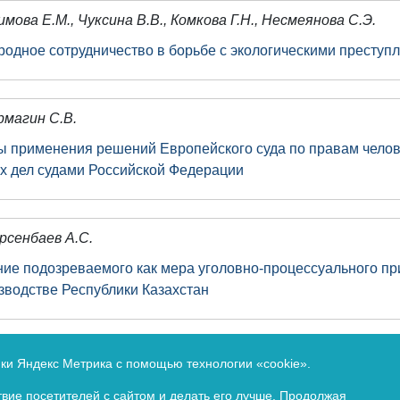
имова Е.М., Чуксина В.В., Комкова Г.Н., Несмеянова С.Э.
одное сотрудничество в борьбе с экологическими преступ
рмагин С.В.
 применения решений Европейского суда по правам челов
х дел судами Российской Федерации
рсенбаев А.С.
ие подозреваемого как мера уголовно-процессуального пр
зводстве Республики Казахстан
 службе по надзору в сфере связи, информационных техно
ики Яндекс Метрика с помощью технологии «cookie».
ионный номер Эл № ФС77-83401 от 07 июня 2022 г. (сетевое
вие посетителей с сайтом и делать его лучше. Продолжая