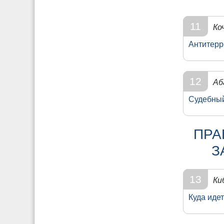
11
Ко
Антитерр
12
Аб
Судебный
ПРА
З
13
Ки
Куда иде