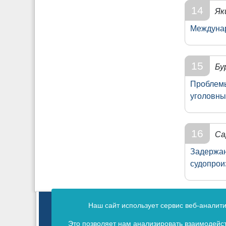
14
Як
Междунар
15
Бу
Проблемы
уголовны
16
Са
Задержан
судопрои
Зарегистрирован в Федеральной
Наш сайт использует сервис веб-аналит
Регистрац
Это позволяет нам анализировать взаимодейст