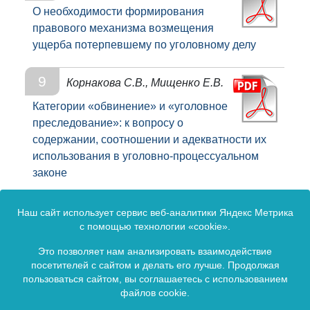
О необходимости формирования
правового механизма возмещения
ущерба потерпевшему по уголовному делу
9
Корнакова С.В., Мищенко Е.В.
Категории «обвинение» и «уголовное
преследование»: к вопросу о
содержании, соотношении и адекватности их
использования в уголовно-процессуальном
законе
10
Кисленко С.Л., Комиссарова
Наш сайт использует сервис веб-аналитики Яндекс Метрика
Я.В.
с помощью технологии «cookie».
Учение о личности подсудимого:
Это позволяет нам анализировать взаимодействие
посетителей с сайтом и делать его лучше. Продолжая
предпосылки и перспективы формирования в
пользоваться сайтом, вы соглашаетесь с использованием
криминалистической теории
файлов cookie.